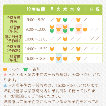
診療時間
月
火
水
木
金
土
日
祝
予防接種
9:00～9:30
／
／
／
／
／
外来
一般診療
9:00～12:00
／
／
（午前）
頭の形
外来
10:00～11:00
／
／
／
／
／
／
／
（予約制）
予防接種
14:00～15:30
／
／
／
／
／
（予約制）
一般診療
16:00～18:30
／
／
／
／
（午後）
…杉本
…吉川
★
…火・水・金の午前の一般診療は、9:30～12:00とな
ります。
▲
…火曜午後の一般診療は、16:00～18:00となります。
※
乳児健診は診療時間内に予約制にて行っておりま
す。お電話にてご予約ください。
※診療は完全予約制になっているため予約をとってお