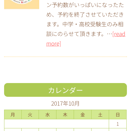
ン予約数がいっぱいになったた
め、予約を終了させていただき
ます。中学・高校受験生のみ相
談にのらせて頂きます。…
[read
more]
カレンダー
2017年10月
月
火
水
木
金
土
日
1