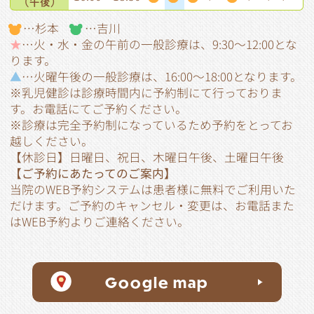
（午後）
…杉本
…吉川
★
…火・水・金の午前の一般診療は、9:30～12:00とな
ります。
▲
…火曜午後の一般診療は、16:00～18:00となります。
※
乳児健診は診療時間内に予約制にて行っておりま
す。お電話にてご予約ください。
※診療は完全予約制になっているため予約をとってお
越しください。
【休診日】日曜日、祝日、木曜日午後、土曜日午後
【ご予約にあたってのご案内】
当院のWEB予約システムは患者様に無料でご利用いた
だけます。ご予約のキャンセル・変更は、お電話また
はWEB予約よりご連絡ください。
Google map