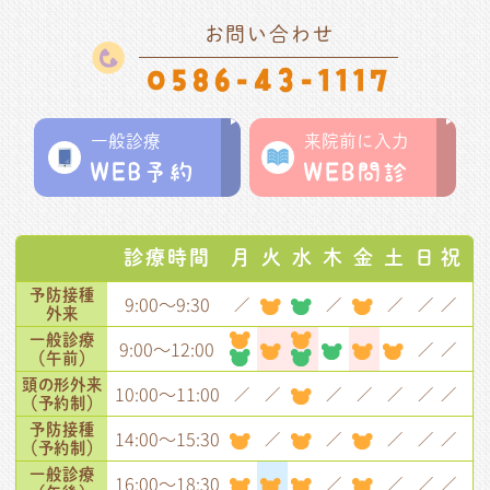
お問い合わせ
0586-43-1117
一般診療
来院前に入力
診療時間
月
火
水
木
金
土
日
祝
予防接種
9:00～9:30
／
／
／
／
／
外来
一般診療
9:00～12:00
／
／
（午前）
頭の形
外来
10:00～11:00
／
／
／
／
／
／
／
（予約制）
予防接種
14:00～15:30
／
／
／
／
／
（予約制）
一般診療
16:00～18:30
／
／
／
／