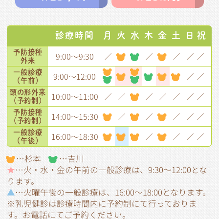
診療時間
月
火
水
木
金
土
日
祝
予防接種
9:00～9:30
／
／
／
／
／
外来
一般診療
9:00～12:00
／
／
（午前）
頭の形
外来
10:00～11:00
／
／
／
／
／
／
／
（予約制）
予防接種
14:00～15:30
／
／
／
／
／
（予約制）
一般診療
16:00～18:30
／
／
／
／
（午後）
…杉本
…吉川
★
…火・水・金の午前の一般診療は、9:30～12:00とな
ります。
▲
…火曜午後の一般診療は、16:00～18:00となります。
※
乳児健診は診療時間内に予約制にて行っておりま
す。お電話にてご予約ください。