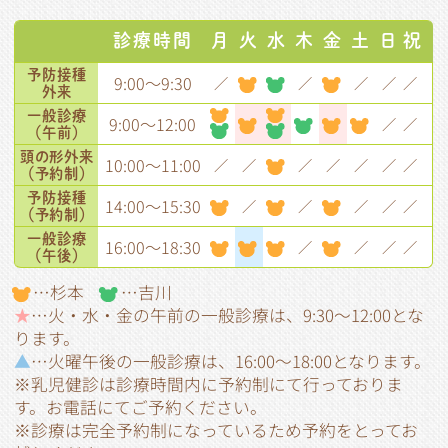
診療時間
月
火
水
木
金
土
日
祝
予防接種
9:00～9:30
／
／
／
／
／
外来
一般診療
9:00～12:00
／
／
（午前）
頭の形
外来
10:00～11:00
／
／
／
／
／
／
／
（予約制）
予防接種
14:00～15:30
／
／
／
／
／
（予約制）
一般診療
16:00～18:30
／
／
／
／
（午後）
…杉本
…吉川
★
…火・水・金の午前の一般診療は、9:30～12:00とな
ります。
▲
…火曜午後の一般診療は、16:00～18:00となります。
※
乳児健診は診療時間内に予約制にて行っておりま
す。お電話にてご予約ください。
※診療は完全予約制になっているため予約をとってお