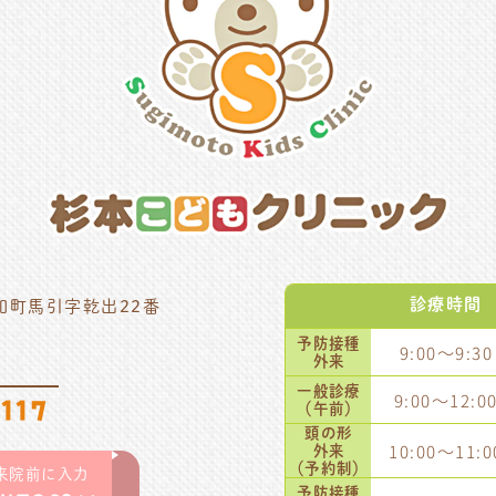
診療時間
和町馬引字乾出22番
予防接種
9:00～9:30
外来
一般診療
9:00～12:0
117
（午前）
頭の形
10:00～11:0
外来
（予約制）
来院前に入力
予防接種