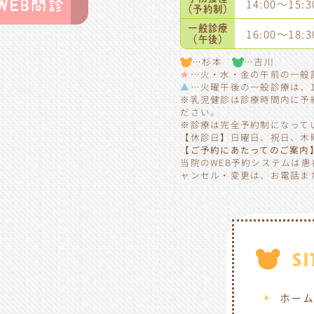
14:00～15:3
（予約制）
一般診療
16:00～18:3
（午後）
…杉本
…吉川
★
…火・水・金の午前の一般診療
▲
…火曜午後の一般診療は、16
※
乳児健診は診療時間内に予
ださい。
※診療は完全予約制になって
【休診日】日曜日、祝日、木
【ご予約にあたってのご案内
当院のWEB予約システムは
ャンセル・変更は、お電話ま
S
ホー