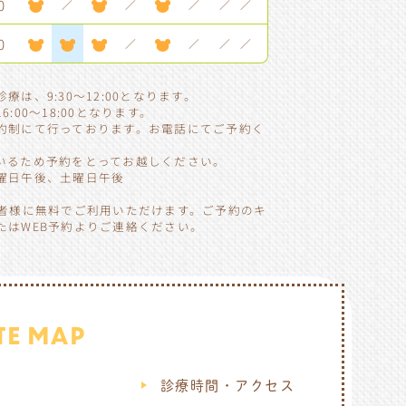
0
／
／
／
／
／
0
／
／
／
／
は、9:30～12:00となります。
:00～18:00となります。
約制にて行っております。お電話にてご予約く
いるため予約をとってお越しください。
曜日午後、土曜日午後
】
患者様に無料でご利用いただけます。ご予約のキ
たはWEB予約よりご連絡ください。
ITE MAP
ム
診療時間・アクセス