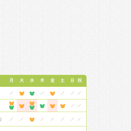
月
火
水
木
金
土
日
祝
／
／
／
／
／
0
／
／
0
／
／
／
／
／
／
／